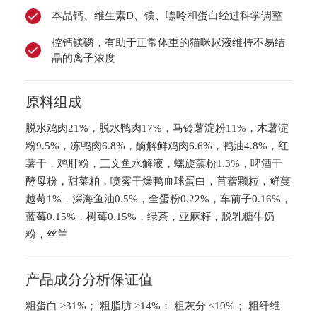
本品钙、维生素D、镁、嘌呤和蛋白经过科学调整
控钙镁磷，有助于正常体重的猫咪尿液维持不易结
晶的离子浓度
原料组成
脱水鸡肉21%，脱水鸭肉17%，马铃薯淀粉11%，木薯淀
粉9.5%，冻鸭肉6.8%，酶解鲜鸡肉6.6%，鸭油4.8%，红
薯干，鸡肝粉，三文鱼水解液，螺旋藻粉1.3%，啤酒干
酵母粉，甜菜粕，喷雾干燥鸭血球蛋白，苜蓿颗粒，鲜蔓
越莓1%，深海鱼油0.5%，全蛋粉0.22%，车前子0.16%，
蓝莓0.15%，树莓0.15%，绿茶，亚麻籽，脱乳糖牛奶
粉，丝兰
产品成分分析保证值
粗蛋白 ≥31%； 粗脂肪 ≥14%； 粗灰分 ≤10%； 粗纤维