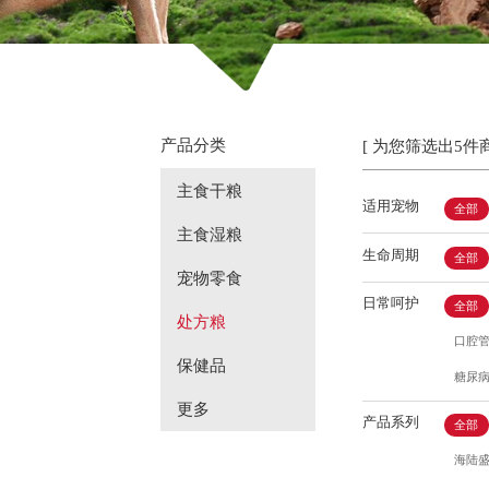
产品分类
[ 为您筛选出5件商
主食干粮
适用宠物
全部
主食湿粮
生命周期
全部
宠物零食
日常呵护
全部
处方粮
口腔
保健品
糖尿
更多
产品系列
全部
海陆