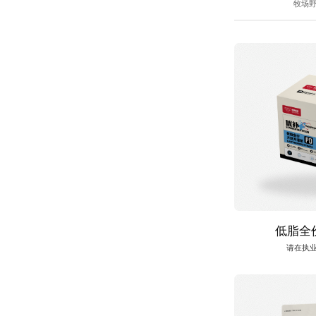
牧场
低脂全
请在执