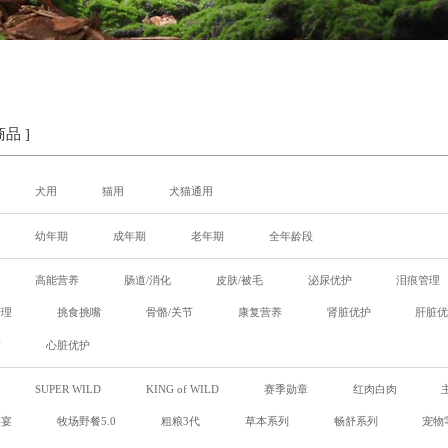
品 ]
犬用
猫用
犬猫通用
幼年期
成年期
老年期
全年龄段
高能营养
肠道/消化
皮肤/被毛
泌尿优护
泪痕管理
管理
挑食挑嘴
骨骼/关节
康复营养
肾脏优护
肝脏
病
心脏优护
SUPER WILD
KING of WILD
赛季勋章
红肉白肉
盛宴
牧场野餐5.0
粗粮3代
草本系列
畅舒系列
宠物