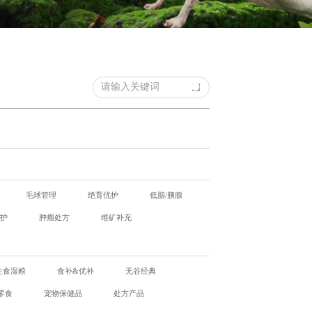
毛球管理
绝育优护
低脂/胰腺
优护
肿瘤处方
维矿补充
主食湿粮
食补&优补
无谷经典
零食
宠物保健品
处方产品