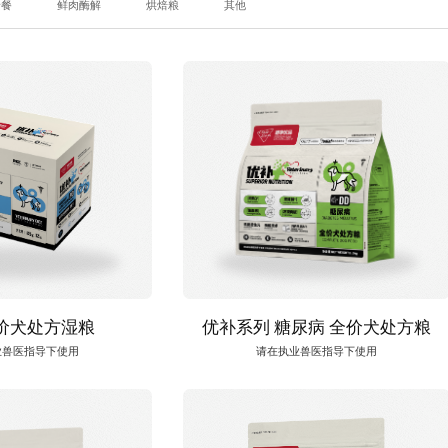
野餐
鲜肉酶解
烘焙粮
其他
价犬处方湿粮
优补系列 糖尿病 全价犬处方粮
业兽医指导下使用
请在执业兽医指导下使用